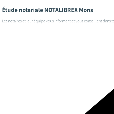
Étude notariale
NOTALIBREX
Mons
Les notaires et leur équipe vous informent et vous conseillent dans t